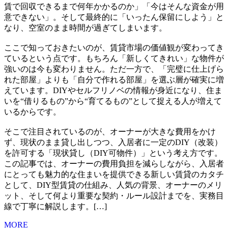
賃で回収できるまで何年かかるのか」「今はそんな資金が用
意できない」。そして最終的に「いったん保留にしよう」と
なり、空室のまま時間が過ぎてしまいます。
ここで知っておきたいのが、賃貸市場の価値観が変わってき
ているという点です。もちろん「新しくてきれい」な物件が
強いのは今も変わりません。ただ一方で、「完璧に仕上げら
れた部屋」よりも「自分で作れる部屋」を選ぶ層が確実に増
えています。DIYやセルフリノベの情報が身近になり、住ま
いを“借りるもの”から“育てるもの”として捉える人が増えて
いるからです。
そこで注目されているのが、オーナーが大きな費用をかけ
ず、現状のまま貸し出しつつ、入居者に一定のDIY（改装）
を許可する「現状貸し（DIY可物件）」という考え方です。
この記事では、オーナーの費用負担を減らしながら、入居者
にとっても魅力的な住まいを提供できる新しい賃貸のカタチ
として、DIY型賃貸の仕組み、人気の背景、オーナーのメリ
ット、そして何より重要な契約・ルール設計までを、実務目
線で丁寧に解説します。[…]
MORE