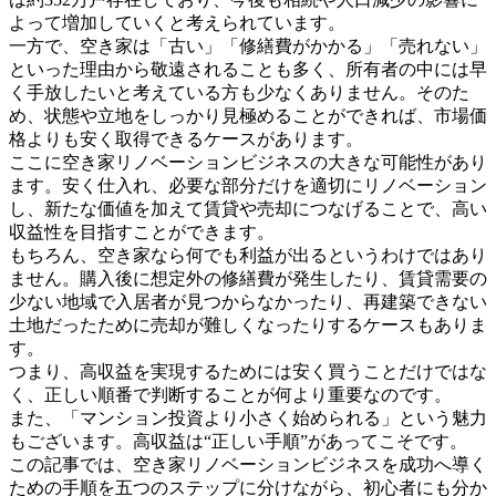
よって増加していくと考えられています。
一方で、空き家は「古い」「修繕費がかかる」「売れない」
といった理由から敬遠されることも多く、所有者の中には早
く手放したいと考えている方も少なくありません。そのた
め、状態や立地をしっかり見極めることができれば、市場価
格よりも安く取得できるケースがあります。
ここに空き家リノベーションビジネスの大きな可能性があり
ます。安く仕入れ、必要な部分だけを適切にリノベーション
し、新たな価値を加えて賃貸や売却につなげることで、高い
収益性を目指すことができます。
もちろん、空き家なら何でも利益が出るというわけではあり
ません。購入後に想定外の修繕費が発生したり、賃貸需要の
少ない地域で入居者が見つからなかったり、再建築できない
土地だったために売却が難しくなったりするケースもありま
す。
つまり、高収益を実現するためには安く買うことだけではな
く、正しい順番で判断することが何より重要なのです。
また、「マンション投資より小さく始められる」という魅力
もございます。高収益は“正しい手順”があってこそです。
この記事では、空き家リノベーションビジネスを成功へ導く
ための手順を五つのステップに分けながら、初心者にも分か