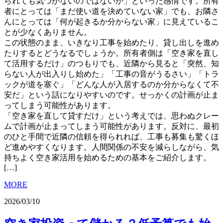
られても気づかないのではないか」といった感情です。所有
者にとっては「まだ使い道を決めていない家」でも、お隣さ
んにとっては「何が起きるか分からない家」に見えているこ
とが少なくありません。
この状態のまま、いきなり工事を始めたり、貸し出しを進め
たりするとどうなるでしょうか。所有者側は「空き家を直し
て活用するだけ」のつもりでも、近隣から見ると「突然、知
らない人が出入りし始めた」「工事の音がうるさい」「トラ
ックが道を塞ぐ」「どんな人が入居するのか分からなくて不
安だ」という話になりやすいのです。せっかくの計画が止ま
ってしまう可能性があります。
「空き家を直して貸すだけ」という考えでは、思わぬクレー
ムで計画が止まってしまう可能性があります。反対に、最初
のひと手間で近隣の信頼を得られれば、工事も募集も驚くほ
ど進めやすくなります。人間関係の不安を減らしながら、気
持ちよく空き家活用を始めるための基本をご紹介します。
[…]
MORE
2026/03/10