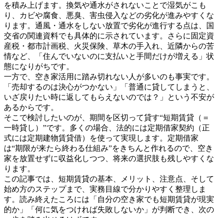
を積み上げます。換気や通水がされないことで湿気がこも
り、カビや腐食、悪臭、害虫侵入などの劣化が進みやすくな
ります。通風・通水をしない放置で劣化が進行する点は、国
交省の関連資料でも具体的に示されています。さらに固定資
産税・都市計画税、火災保険、草木の手入れ、近隣からの苦
情など、「住んでいないのに支払いと手間だけが増える」状
態になりがちです。
一方で、空き家活用に踏み切れない人が多いのも事実です。
「売却するのは決心がつかない」「普通に貸してしまうと、
いざ戻りたい時に返してもらえないのでは？」という不安が
あるからです。
そこで検討したいのが、期間を区切って貸す“短期賃貸（＝
一時貸し）”です。多くの場合、法的には定期借家契約（正
式には定期建物賃貸借）を使って実現します。定期借家
は“期限が来たら終わる仕組み”をきちんと作れるので、空き
家を放置せずに収益化しつつ、将来の選択肢も残しやすくな
ります。
この記事では、短期賃貸の基本、メリット、注意点、そして
始め方のステップまで、実務目線で分かりやすく整理しま
す。読み終えたころには「自分の空き家でも短期賃貸が現実
的か」「何に気をつければ失敗しないか」が判断でき、次の