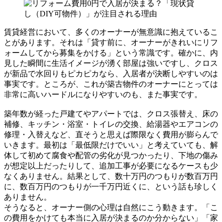
賃貸経営において、多くのオーナーが無意識に抱えているこ
とがあります。それは「貸す前に、オーナーがきれいにリフ
ォームしてから募集をかける」という常識です。確かに、内
見した瞬間に生活イメージが湧く部屋は強いですし、クロス
が新品で水回りもピカピカなら、入居者が決断しやすいのは
事実です。ところが、これが築古物件のオーナーにとっては
非常に高いハードルになりやすいのも、また事実です。
築年数が経った戸建てやアパートでは、クロス張替え、床の
補修、キッチン・浴室・トイレの交換、給湯器やエアコンの
修理・入替えなど、直そうと思えば際限なく費用が膨らんで
いきます。最初は「最低限だけでいい」と考えていても、解
体して初めて腐食や配管の劣化が見つかったり、下地の傷み
が想定以上だったりして、追加工事が必要になるケースも少
なくありません。結果として、数十万円のつもりが数百万円
に、数百万円のつもりが一千万円近くに、という話も珍しく
ありません。
そうなると、オーナー側の心理は自然にこう動きます。「こ
の費用をかけても本当に入居が決まるのか分からない」「家