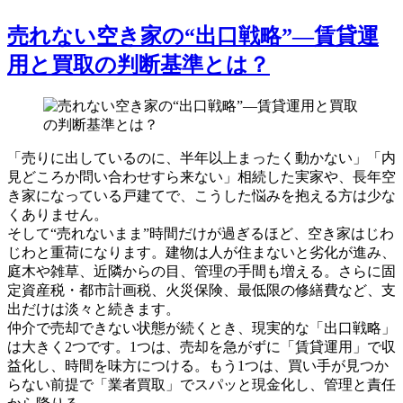
売れない空き家の“出口戦略”―賃貸運
用と買取の判断基準とは？
「売りに出しているのに、半年以上まったく動かない」「内
見どころか問い合わせすら来ない」相続した実家や、長年空
き家になっている戸建てで、こうした悩みを抱える方は少な
くありません。
そして“売れないまま”時間だけが過ぎるほど、空き家はじわ
じわと重荷になります。建物は人が住まないと劣化が進み、
庭木や雑草、近隣からの目、管理の手間も増える。さらに固
定資産税・都市計画税、火災保険、最低限の修繕費など、支
出だけは淡々と続きます。
仲介で売却できない状態が続くとき、現実的な「出口戦略」
は大きく2つです。1つは、売却を急がずに「賃貸運用」で収
益化し、時間を味方につける。もう1つは、買い手が見つか
らない前提で「業者買取」でスパッと現金化し、管理と責任