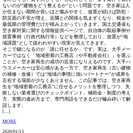
ないのが“建物をどう整えるか”という問題です。空き家は人
が住まない期間が長いほど傷みやすく、放置が続けば防犯・
防災面の不安が増え、近隣との関係も気まずくなり、税金や
最低限の管理費だけが積み上がっていきます。国土交通省も
空き家対策に関する情報提供ページで、自治体の取組事例や
措置事例（行政代執行等）などを整理しており、放置が“地
域課題”として扱われやすい現実が見えてきます。
そこで鍵になるのが「誰に任せるか」です。実は、大手メー
カーではなく「地域密着の工務店（や不動産会社）」を選ぶ
ことが、空き家再生の成功の近道になりえるのです。大手ハ
ウスメーカーは安心感がある一方で、空き家再生（古い建物
の補修・改修）では“地域の事情に強いパートナー”が成果を
左右する場面が少なくありません。この記事では、空き家再
生を“地域密着の工務店”に任せるメリットを整理しつつ、失
敗しない業者選びのチェックポイント、補助金・制度の考え
方、実際の進め方まで、専門用語をできるだけ噛み砕いて解
説します。
[…]
MORE
2026/01/13