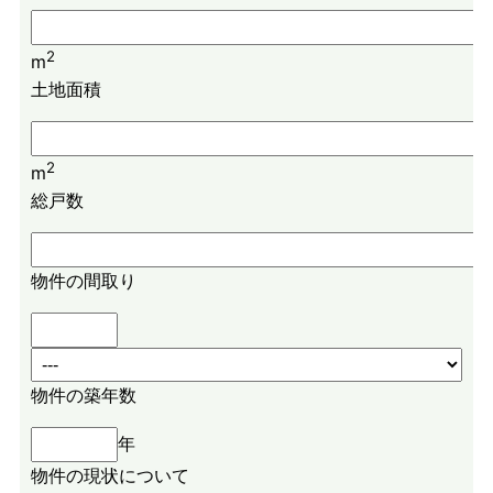
2
m
土地面積
2
m
総戸数
物件の間取り
物件の築年数
年
物件の現状について