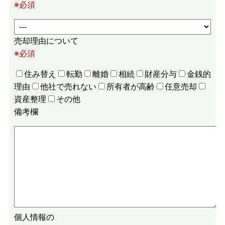
※必須
売却理由について
※必須
住み替え
転勤
離婚
相続
財産分与
金銭的
理由
他社で売れない
所有者が高齢
任意売却
資産整理
その他
備考欄
個人情報の