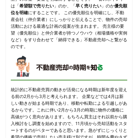
は「
希望額で売りたい
」のか、「
早く売りたい
」のか
優先順
位を明確
にすることです。 この優先順位を明確にし、不動
産会社（仲介業者）にしっかりと伝えることで、物件の売却
活動における最適な計画の提案が生まれます。 売主様の要
望（優先順位）と仲介業者が持つノウハウ（相場価格や実例
など）をすり合わせて「納得できる」不動産売却へと繋がる
のです。
統計的に不動産売買の動きが活発になる時期は新年度を迎え
る前の2月から3月と考えられます。 企業などでは4月は新
しい動きが始まる時期であり、移動や転勤による引越しがあ
るからです。これに伴い2月から3月の時期に物件の価格に
高値がつく意向があります。もちろん買主はそれ以前から購
入検討をし調査を始めますので、11月頃から売却活動をスタ
ートするのがベターであると思います。急がずにじっくりと
希望の価格で売却したい売主様は別ですが、時間を費やさず