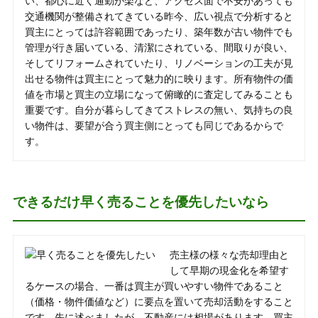
い、都心に近く通勤が楽など、アクセス面で不安があっても
交通機関が整備されてきている昨今、広い視点で分析すると
買主にとっては許容範囲であったり、築年数が古い物件でも
管理が行き届いている、清潔にされている、間取りが良い、
そしてリフォームされていたり、リノベーションの工夫が見
出せる物件は買主にとって魅力的に映ります。所有物件の価
値を市場と買主の立場になって俯瞰的に査定してみることも
重要です。自分が暮らしてきてストレスの無い、気持ちの良
い物件は、要望が合う買主側にとっても同じであるからで
す。
できるだけ早く売ることを優先したいなら
売主様の様々な売却理由と
して早期の現金化を希望す
るケースの場合、一番は買主が買いやすい物件であること
（価格・物件価値など）に要点を置いて売却活動をすること
です。先に述べましたが、不動産には相場があります。買主