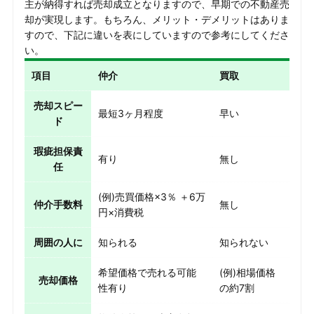
主が納得すれば売却成立となりますので、早期での不動産売
却が実現します。もちろん、メリット・デメリットはありま
すので、下記に違いを表にしていますので参考にしてくださ
い。
項目
仲介
買取
売却スピー
最短3ヶ月程度
早い
ド
瑕疵担保責
有り
無し
任
(例)売買価格×3％ ＋6万
仲介手数料
無し
円×消費税
周囲の人に
知られる
知られない
希望価格で売れる可能
(例)相場価格
売却価格
性有り
の約7割