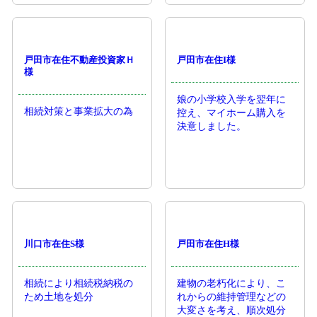
戸田市在住不動産投資家Ｈ
戸田市在住I様
様
娘の小学校入学を翌年に
相続対策と事業拡大の為
控え、マイホーム購入を
決意しました。
川口市在住S様
戸田市在住H様
相続により相続税納税の
建物の老朽化により、こ
ため土地を処分
れからの維持管理などの
大変さを考え、順次処分