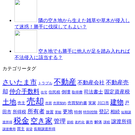
隣の空き地から生えた雑草や草木が侵入し
て迷惑！勝手に伐採してもよい？
空き地でも勝手に他人が足を踏み入れれば
不法侵入に該当する？
カテゴリータグ
不動産
さいたま市
不動産売
不動産会社
トラブル
仲介手数料
却
固定資産税
司法書士
倒壊
住民税
取得費
住宅
売却
土地
建物
戸
売主
売買契約書
実家
川口市
売買
売買契約
所有者
更地
登記
相続
田市
所得税
放置
特例
特別控除
景観
短期譲
税金
空き家
管理
譲渡所得
解体
蕨市
渡所得
節税
老朽化
課税
買主
長期譲渡所得
譲渡費用
賃貸