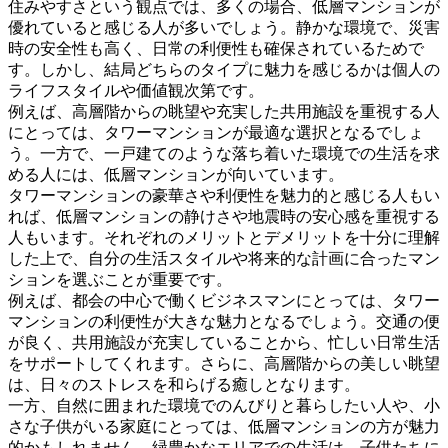
住みやすさという観点では、多くの場合、低層マンションが
優れていると感じる人が多いでしょう。静かな環境で、災害
時の安全性も高く、日常の利便性も確保されているためで
す。しかし、結局どちらのタイプに魅力を感じるかは個人の
ライフスタイルや価値観次第です。
例えば、高層階からの眺望や充実した共用施設を重視する人
にとっては、タワーマンションが最適な選択となるでしょ
う。一方で、一戸建てのような落ち着いた環境での生活を求
める人には、低層マンションが向いています。
タワーマンションの豪華さや利便性を魅力的と感じる人もい
れば、低層マンションの静けさや地震時の安心感を重視する
人もいます。それぞれのメリットとデメリットを十分に理解
した上で、自分の生活スタイルや将来的な計画に合ったマン
ションを選ぶことが重要です。
例えば、都会の中心で働くビジネスマンにとっては、タワー
マンションの利便性が大きな魅力となるでしょう。交通の便
が良く、共用施設が充実していることから、忙しい日常生活
をサポートしてくれます。さらに、高層階からの美しい眺望
は、日々のストレスを和らげる癒しとなります。
一方、自然に囲まれた環境でのんびりと暮らしたい人や、小
さな子供がいる家庭にとっては、低層マンションの方が魅力
的かもしれません。緑豊かなエリアでの生活は、子供たちに