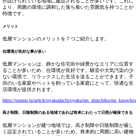
が設けられている地域に建設されることが多いです。これに
より、周囲の環境に調和した落ち着いた雰囲気を持つことが
特徴です。
メリット
低層マンションのメリットを７つご紹介します。
住環境が良好な事が多い
低層マンションは、静かな住宅街や緑豊かなエリアに位置す
ることが多いため、住環境が良好です。騒音や大気汚染の少
ない環境で、リラックスした生活を送ることができます。子
供のいる家庭やペットを飼っている家庭にとって、快適な生
活環境が提供されます。
https://suumo.jp/article/oyakudachi/oyaku/ms_shinchiku/ms_knowho
高さ制限、日陰制限のある地域であれば将来にわたって日照が確保できる
低層マンションが建つ地域では、高さ制限や日陰制限が厳し
く設定されていることが多いため、将来的に周囲に高い建物