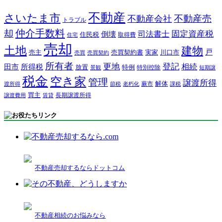
不動産
さいたま市
不動産売
不動産会社
トラブル
仲介手数料
却
固定資産税
司法書士
倒壊
住民税
取得費
住宅
売却
土地
建物
戸
売主
売買契約書
実家
川口市
売買
売買契約
所有者
更地
登記
相続
田市
所得税
放置
特例
特別控除
景観
短期譲
税金
空き家
管理
譲渡所得
解体
蕨市
渡所得
節税
老朽化
課税
買主
長期譲渡所得
譲渡費用
賃貸
不動産売却するならドットコム
不動産相続のお悩みなら