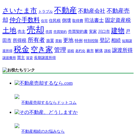
不動産
さいたま市
不動産売
不動産会社
トラブル
仲介手数料
却
固定資産税
司法書士
倒壊
住民税
取得費
住宅
売却
土地
建物
戸
売主
売買契約書
実家
川口市
売買
売買契約
所有者
更地
登記
相続
田市
所得税
放置
特例
特別控除
景観
短期譲
税金
空き家
管理
譲渡所得
解体
蕨市
渡所得
節税
老朽化
課税
買主
長期譲渡所得
譲渡費用
賃貸
不動産売却するならドットコム
不動産相続のお悩みなら