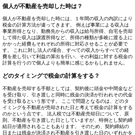
個人が不動産を売却した時は？
個人が不動産を売却した時には、１年間の収入の内訳により
税金の計算方法が違ってきます。 例えば事業による収入は
事業所得となり、勤務先からの収入は給与所得、自宅を売却
して得た収入は譲渡所得など、所得の種類が多岐に渡る上に
かかった経費もそれぞれの所得に対応させることが必要で
す。 これに対し法人の場合、すべての収入からすべての経
費を差し引いて利益の算出を行い、その利益に対する税金の
計算を行うので個人よりも簡単に感じるかもしれません。
どのタイミングで税金の計算をする？
不動産を売却する手順としては、契約後に頭金や中間金など
を受け取り、引き渡しと同時に残金の決済が行われその代金
を受け取るという形です。 ここで問題となるのは、どのタ
イミングを不動産が売却された日と考えて税金の計算をする
のかという点です。 法人税では不動産売却日について、原
則、不動産を引き渡した日としていますが、特例とし契約締
結日が適用されることもあります。 そのため、契約締結の
日または残金が決済され不動産を引き渡した日のいずれかを