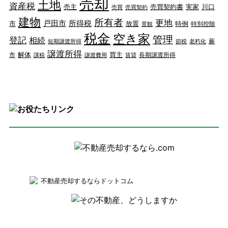
売却
土地
資産税
売主
売買契約書
実家
川口
売買
売買契約
建物
所有者
更地
戸田市
所得税
市
放置
特例
特別控除
景観
税金
空き家
管理
登記
相続
蕨
短期譲渡所得
節税
老朽化
譲渡所得
解体
買主
市
長期譲渡所得
課税
譲渡費用
賃貸
不動産売却するならドットコム