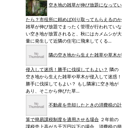
空き地の雑草が伸び放題になってい
たら？市役所に頼めば刈り取ってもらえるのか
雑草が伸び放題でまったく管理が行われていな
い空き地が放置されると、秋にはカメムシが大
量に発生して近隣の住宅に飛来してくる...
隣の空き地から生えた雑草や草木が
侵入して迷惑！勝手に伐採してもよい？
隣の
空き地から生えた雑草や草木が侵入して迷惑！
勝手に伐採してもよい？ もし隣家に空き地が
あり、そこから伸びた草...
不動産を売却したときの消費税の計
算で簡易課税制度を適用させる場合
２年前の
課税売上高が５千万円以下の場合、消費税の簡