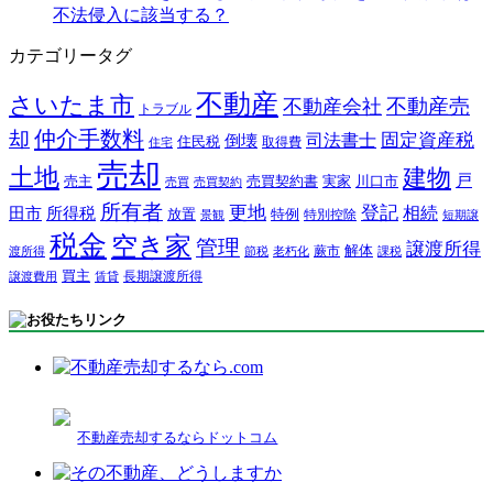
不法侵入に該当する？
カテゴリータグ
不動産
さいたま市
不動産売
不動産会社
トラブル
仲介手数料
却
固定資産税
司法書士
倒壊
住民税
取得費
住宅
売却
土地
建物
戸
売主
売買契約書
実家
川口市
売買
売買契約
所有者
更地
登記
相続
田市
所得税
放置
特例
特別控除
景観
短期譲
税金
空き家
管理
譲渡所得
解体
蕨市
渡所得
節税
老朽化
課税
買主
長期譲渡所得
譲渡費用
賃貸
不動産売却するならドットコム