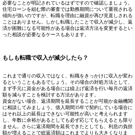
必要なことが明記されているはずですので確認しましょう。
住宅ローンを組む際の審査では勤務期間について重視される
傾向が強いのですが、転職を理由に融資が再び見直しされる
ことはありません。しかし転職したことで収入が減少し、返
済が困難になる可能性がある場合は返済方法を変更するとい
った相談が必要なるケースもあります。
もしも転職で収入が減少したら？
これまで通りの収入ではなく、転職をきっかけに収入が変わ
るということもあるでしょう。その場合の対処方法として、
まず手元に資金がある場合には繰上げ返済を行い毎月の返済
額を減らすことを検討する方法があります。
資金がない場合、返済期間を延長することが可能か金融機関
に相談してみましょう。借入期間35年で契約している場合に
はそれ以上の延長はできない可能性が高いと考えられます
し、年数に余裕があるとしても必ず応じてもらえるとも限り
ません。さらに返済期間を延長できたとしても、利息の負担
額が増えることで総返済額はこれまでよりも大きくなりま