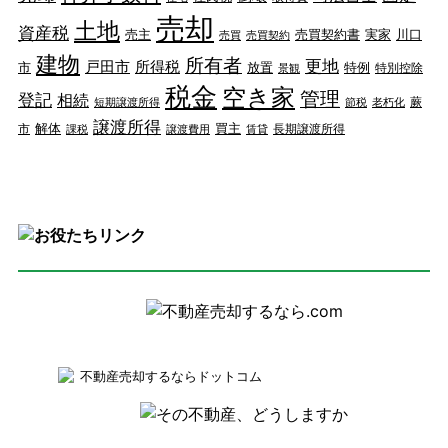
売却
土地
資産税
売主
売買契約書
実家
川口
売買
売買契約
建物
所有者
更地
戸田市
所得税
市
放置
特例
特別控除
景観
税金
空き家
管理
登記
相続
蕨
短期譲渡所得
節税
老朽化
譲渡所得
解体
買主
市
長期譲渡所得
課税
譲渡費用
賃貸
不動産売却するならドットコム