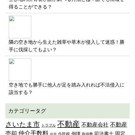
得ることができる？
隣の空き地から生えた雑草や草木が侵入して迷惑！勝
手に伐採してもよい？
空き地でも勝手に他人が足を踏み入れれば不法侵入に
該当する？
カテゴリータグ
不動産
さいたま市
不動産
不動産会社
トラブル
仲介手数料
売却
固定
司法書士
倒壊
住民税
取得費
住宅