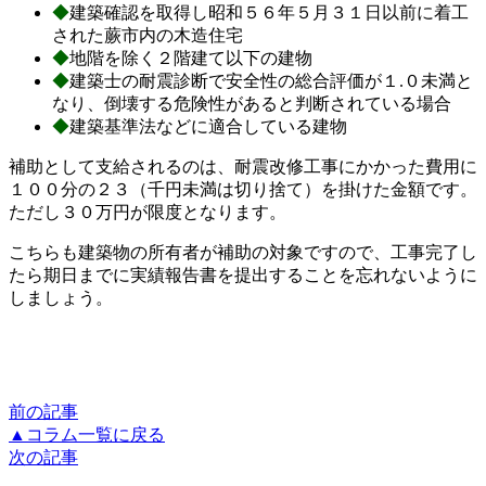
◆
建築確認を取得し昭和５６年５月３１日以前に着工
された蕨市内の木造住宅
◆
地階を除く２階建て以下の建物
◆
建築士の耐震診断で安全性の総合評価が１.０未満と
なり、倒壊する危険性があると判断されている場合
◆
建築基準法などに適合している建物
補助として支給されるのは、耐震改修工事にかかった費用に
１００分の２３（千円未満は切り捨て）を掛けた金額です。
ただし３０万円が限度となります。
こちらも建築物の所有者が補助の対象ですので、工事完了し
たら期日までに実績報告書を提出することを忘れないように
しましょう。
前の記事
▲コラム一覧に戻る
次の記事