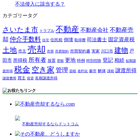
不法侵入に該当する？
カテゴリータグ
不動産
さいたま市
不動産売
不動産会社
トラブル
仲介手数料
却
固定資産税
司法書士
倒壊
住民税
取得費
住宅
売却
土地
建物
戸
売主
売買契約書
実家
川口市
売買
売買契約
所有者
更地
登記
相続
田市
所得税
放置
特例
特別控除
景観
短期譲
税金
空き家
管理
譲渡所得
解体
蕨市
渡所得
節税
老朽化
課税
買主
長期譲渡所得
譲渡費用
賃貸
不動産売却するならドットコム