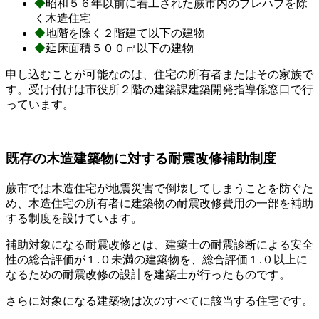
◆
昭和５６年以前に着工された蕨市内のプレハブを除
く木造住宅
◆
地階を除く２階建て以下の建物
◆
延床面積５００㎡以下の建物
申し込むことが可能なのは、住宅の所有者またはその家族で
す。受け付けは市役所２階の建築課建築開発指導係窓口で行
っています。
既存の木造建築物に対する耐震改修補助制度
蕨市では木造住宅が地震災害で倒壊してしまうことを防ぐた
め、木造住宅の所有者に建築物の耐震改修費用の一部を補助
する制度を設けています。
補助対象になる耐震改修とは、建築士の耐震診断による安全
性の総合評価が１.０未満の建築物を、総合評価１.０以上に
なるための耐震改修の設計を建築士が行ったものです。
さらに対象になる建築物は次のすべてに該当する住宅です。