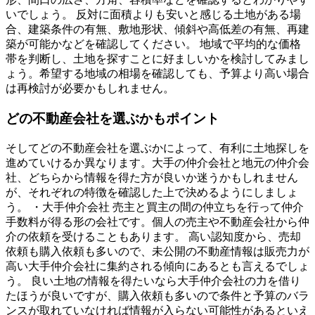
いでしょう。 反対に面積よりも安いと感じる土地がある場
合、建築条件の有無、敷地形状、傾斜や高低差の有無、再建
築が可能かなどを確認してください。 地域で平均的な価格
帯を判断し、土地を探すことに好ましいかを検討してみまし
ょう。希望する地域の相場を確認しても、予算より高い場合
は再検討が必要かもしれません。
どの不動産会社を選ぶかもポイント
そしてどの不動産会社を選ぶかによって、有利に土地探しを
進めていけるか異なります。大手の仲介会社と地元の仲介会
社、どちらから情報を得た方が良いか迷うかもしれません
が、それぞれの特徴を確認した上で決めるようにしましょ
う。 ・大手仲介会社 売主と買主の間の仲立ちを行って仲介
手数料が得る形の会社です。個人の売主や不動産会社から仲
介の依頼を受けることもあります。 高い認知度から、売却
依頼も購入依頼も多いので、未公開の不動産情報は販売力が
高い大手仲介会社に集約される傾向にあるとも言えるでしょ
う。 良い土地の情報を得たいなら大手仲介会社の力を借り
たほうが良いですが、購入依頼も多いので条件と予算のバラ
ンスが取れていなければ情報が入らない可能性があるといえ