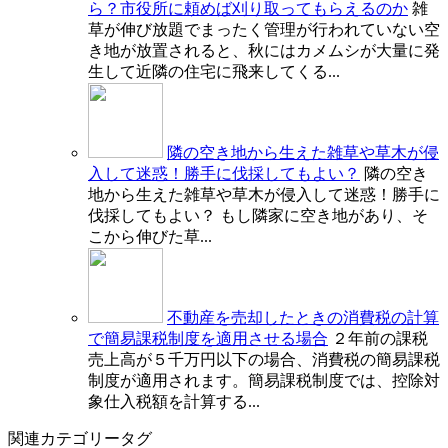
ら？市役所に頼めば刈り取ってもらえるのか
雑
草が伸び放題でまったく管理が行われていない空
き地が放置されると、秋にはカメムシが大量に発
生して近隣の住宅に飛来してくる...
隣の空き地から生えた雑草や草木が侵
入して迷惑！勝手に伐採してもよい？
隣の空き
地から生えた雑草や草木が侵入して迷惑！勝手に
伐採してもよい？ もし隣家に空き地があり、そ
こから伸びた草...
不動産を売却したときの消費税の計算
で簡易課税制度を適用させる場合
２年前の課税
売上高が５千万円以下の場合、消費税の簡易課税
制度が適用されます。簡易課税制度では、控除対
象仕入税額を計算する...
関連カテゴリータグ