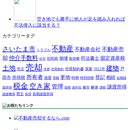
空き地でも勝手に他人が足を踏み入れれば
不法侵入に該当する？
カテゴリータグ
不動産
さいたま市
不動産売
不動産会社
トラブル
仲介手数料
却
固定資産税
司法書士
倒壊
住民税
取得費
住宅
売却
土地
建物
戸
売主
売買契約書
実家
川口市
売買
売買契約
所有者
更地
登記
相続
田市
所得税
放置
特例
特別控除
景観
短期譲
税金
空き家
管理
譲渡所得
解体
蕨市
渡所得
節税
老朽化
課税
買主
長期譲渡所得
譲渡費用
賃貸