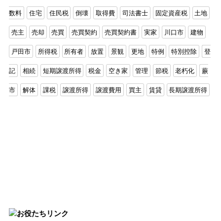
数料
住宅
住民税
倒壊
取得費
司法書士
固定資産税
土地
売主
売却
売買
売買契約
売買契約書
実家
川口市
建物
戸田市
所得税
所有者
放置
景観
更地
特例
特別控除
登
記
相続
短期譲渡所得
税金
空き家
管理
節税
老朽化
蕨
市
解体
課税
譲渡所得
譲渡費用
買主
賃貸
長期譲渡所得