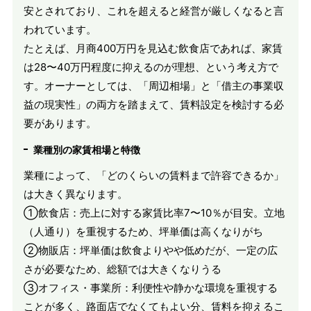
安とされており、これを超えると経営が厳しくなると言
われています。
たとえば、月商400万円を見込む飲食店であれば、家賃
は28〜40万円程度に抑えるのが理想、という考え方で
す。オーナーとしては、「周辺相場」と「借主の事業収
益の現実性」の両方を踏まえて、賃料設定を検討する必
要があります。
業種別の家賃相場と特徴
業種によって、「どのくらいの賃料まで許容できるか」
は大きく異なります。
①飲食店：売上に対する家賃比率7〜10％が目安。立地
（人通り）を重視するため、坪単価は高くなりがち
②物販店：坪単価は飲食よりやや低めだが、一定の広
さが必要なため、総額では大きくなりうる
③オフィス・事業所：利便性や静かな環境を重視する
ことが多く、路面店でなくてもよい分、賃料を抑えるこ