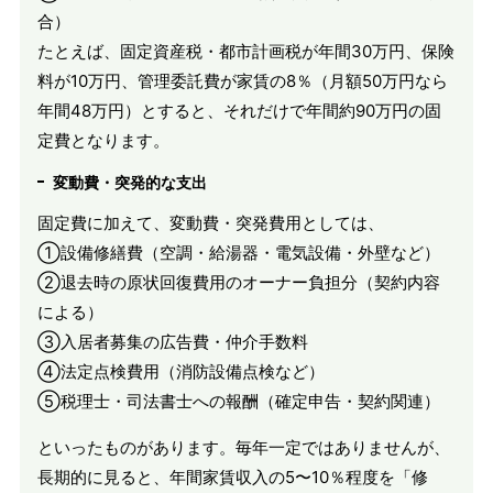
合）
たとえば、固定資産税・都市計画税が年間30万円、保険
料が10万円、管理委託費が家賃の8％（月額50万円なら
年間48万円）とすると、それだけで年間約90万円の固
定費となります。
変動費・突発的な支出
固定費に加えて、変動費・突発費用としては、
①設備修繕費（空調・給湯器・電気設備・外壁など）
②退去時の原状回復費用のオーナー負担分（契約内容
による）
③入居者募集の広告費・仲介手数料
④法定点検費用（消防設備点検など）
⑤税理士・司法書士への報酬（確定申告・契約関連）
といったものがあります。毎年一定ではありませんが、
長期的に見ると、年間家賃収入の5〜10％程度を「修