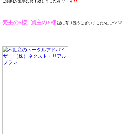
ご契約が無事に終了致しました≧(´▽｀)≦
売主のS様
買主のY様
、
誠に有り難うございましたo(_ _*)o