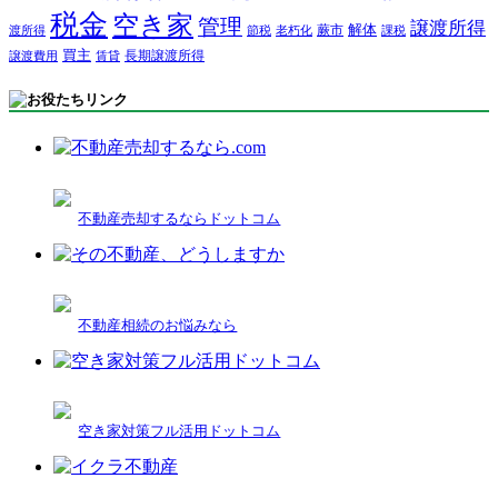
税金
空き家
管理
譲渡所得
解体
蕨市
渡所得
節税
老朽化
課税
買主
長期譲渡所得
譲渡費用
賃貸
不動産売却するならドットコム
不動産相続のお悩みなら
空き家対策フル活用ドットコム