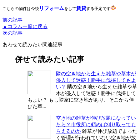
リフォーム
賃貸
こちらの物件は今後
をして
する予定です
前の記事
▲コラム一覧に戻る
次の記事
あわせて読みたい関連記事
併せて読みたい記事
隣の空き地から生えた雑草や草木が
侵入して迷惑！勝手に伐採してもよ
い？
隣の空き地から生えた雑草や草
木が侵入して迷惑！勝手に伐採して
もよい？ もし隣家に空き地があり、そこから伸
びた草...
空き地の雑草が伸び放題になってい
たら？市役所に頼めば刈り取っても
らえるのか
雑草が伸び放題でまった
く管理が行われていない空き地が放