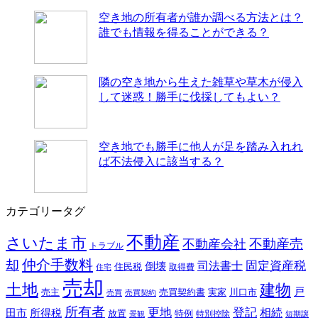
空き地の所有者が誰か調べる方法とは？
誰でも情報を得ることができる？
隣の空き地から生えた雑草や草木が侵入
して迷惑！勝手に伐採してもよい？
空き地でも勝手に他人が足を踏み入れれ
ば不法侵入に該当する？
カテゴリータグ
不動産
さいたま市
不動産売
不動産会社
トラブル
仲介手数料
却
固定資産税
司法書士
倒壊
住民税
取得費
住宅
売却
土地
建物
戸
売主
売買契約書
実家
川口市
売買
売買契約
所有者
更地
登記
相続
田市
所得税
放置
特例
特別控除
景観
短期譲