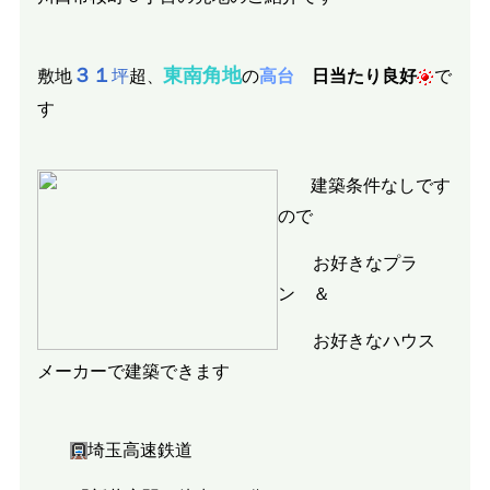
３１
東南角地
敷地
坪
超
の
高台
日当たり良好
で
、
す
建築条件なしです
ので
お好きなプラ
ン ＆
お好きなハウス
メーカーで建築できます
埼玉高速鉄道