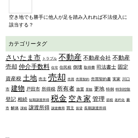
空き地でも勝手に他人が足を踏み入れれば不法侵入に
該当する？
カテゴリータグ
不動産
さいたま市
不動産
不動産会社
トラブル
仲介手数料
売却
固定
司法書士
倒壊
住民税
取得費
住宅
売却
土地
資産税
売主
売買契約書
実家
川口
売買
売買契約
建物
所有者
更地
戸田市
所得税
市
放置
特例
特別控除
景観
税金
空き家
管理
登記
相続
蕨
短期譲渡所得
節税
老朽化
譲渡所得
解体
買主
市
長期譲渡所得
課税
譲渡費用
賃貸