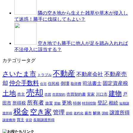
隣の空き地から生えた雑草や草木が侵入し
て迷惑！勝手に伐採してもよい？
空き地でも勝手に他人が足を踏み入れれば
不法侵入に該当する？
カテゴリータグ
不動産
さいたま市
不動産売
不動産会社
トラブル
仲介手数料
却
固定資産税
司法書士
倒壊
住民税
取得費
住宅
売却
土地
建物
戸
売主
売買契約書
実家
川口市
売買
売買契約
所有者
更地
登記
相続
田市
所得税
放置
特例
特別控除
景観
短期譲
税金
空き家
管理
譲渡所得
解体
蕨市
渡所得
節税
老朽化
課税
買主
長期譲渡所得
譲渡費用
賃貸