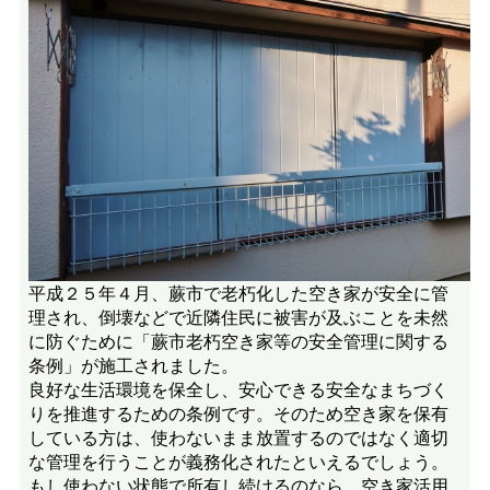
平成２５年４月、蕨市で老朽化した空き家が安全に管
理され、倒壊などで近隣住民に被害が及ぶことを未然
に防ぐために「蕨市老朽空き家等の安全管理に関する
条例」が施工されました。
良好な生活環境を保全し、安心できる安全なまちづく
りを推進するための条例です。そのため空き家を保有
している方は、使わないまま放置するのではなく適切
な管理を行うことが義務化されたといえるでしょう。
もし使わない状態で所有し続けるのなら、空き家活用