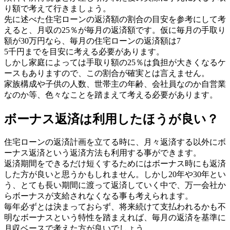
り額で考えて行きましょう。
先に述べた住宅ローンの返済額の割合の目安を参考にして考
えると、月収の25％が毎月の返済額です。仮に毎月の手取り
額が30万円なら、毎月の住宅ローンの返済額は7
5千円までを目安に考える必要があります。
しかし家庭によっては手取り額の25％は負担が大きくなるケ
ースもありますので、この割合が確実とは言えません。
家族構成や子供の人数、世帯主の年齢、会社員なのか自営業
なのか等、色々なことを踏まえて考える必要があります。
ボーナス返済は利用したほうが良い？
住宅ローンの返済計画を立てる時に、月々返済する以外にボ
ーナス返済という返済方法も利用する事ができます。
返済期間をできるだけ短くするためにはボーナス時にも返済
した方が良いと思うかもしれません。しかし20年や30年とい
う、とても長い期間に渡って返済していく中で、万一会社か
らボーナスが支給されなくなる事も考えられます。
毎年必ずとは決まっておらず、将来続けて支払われるかも不
明なボーナスという特性を踏まえれば、毎月の返済を基準に
月収ベースで考えた方が良いでしょう。