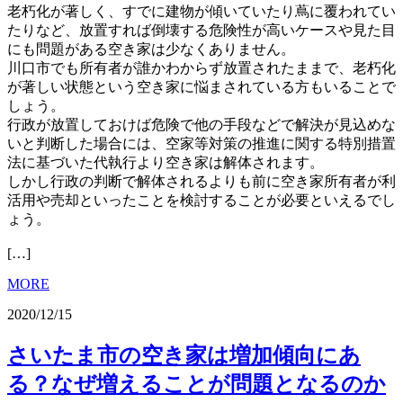
老朽化が著しく、すでに建物が傾いていたり蔦に覆われてい
たりなど、放置すれば倒壊する危険性が高いケースや見た目
にも問題がある空き家は少なくありません。
川口市でも所有者が誰かわからず放置されたままで、老朽化
が著しい状態という空き家に悩まされている方もいることで
しょう。
行政が放置しておけば危険で他の手段などで解決が見込めな
いと判断した場合には、空家等対策の推進に関する特別措置
法に基づいた代執行より空き家は解体されます。
しかし行政の判断で解体されるよりも前に空き家所有者が利
活用や売却といったことを検討することが必要といえるでし
ょう。
[…]
MORE
2020/12/15
さいたま市の空き家は増加傾向にあ
る？なぜ増えることが問題となるのか