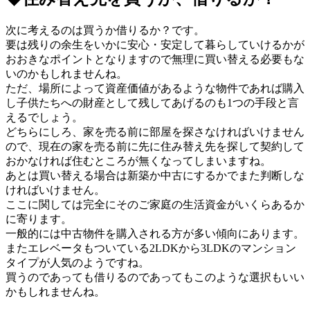
次に考えるのは買うか借りるか？です。
要は残りの余生をいかに安心・安定して暮らしていけるかが
おおきなポイントとなりますので無理に買い替える必要もな
いのかもしれませんね。
ただ、場所によって資産価値があるような物件であれば購入
し子供たちへの財産として残してあげるのも1つの手段と言
えるでしょう。
どちらにしろ、家を売る前に部屋を探さなければいけません
ので、現在の家を売る前に先に住み替え先を探して契約して
おかなければ住むところが無くなってしまいますね。
あとは買い替える場合は新築か中古にするかでまた判断しな
ければいけません。
ここに関しては完全にそのご家庭の生活資金がいくらあるか
に寄ります。
一般的には中古物件を購入される方が多い傾向にあります。
またエレベータもついている2LDKから3LDKのマンション
タイプが人気のようですね。
買うのであっても借りるのであってもこのような選択もいい
かもしれませんね。